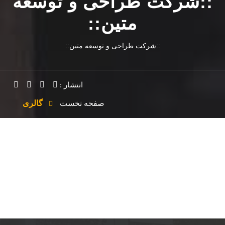
::شرکت طراحی و توسعه
متین::
::شرکت طراحی و توسعه متین::
انتشار :
صفحه نخست
گالری