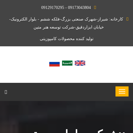
09173043804 - 09129170295
کارخانه: شیراز-شهرک صنعتی بزرگ-فلکه ششم - بلوار الکترونیک-
خیابان ابزاردقیق-شرکت توسعه هنر متین
تولید کننده محصولات کامپوزیتی