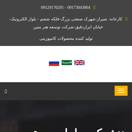
09173043804 - 09129170295
کارخانه: شیراز-شهرک صنعتی بزرگ-فلکه ششم - بلوار الکترونیک-
خیابان ابزاردقیق-شرکت توسعه هنر متین
تولید کننده محصولات کامپوزیتی