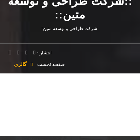
::شرکت طراحی و توسعه
متین::
::شرکت طراحی و توسعه متین::
انتشار :
صفحه نخست
گالری