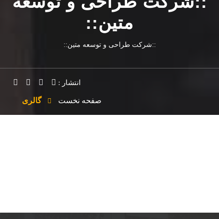
::شرکت طراحی و توسعه
متین::
::شرکت طراحی و توسعه متین::
انتشار :
صفحه نخست
گالری