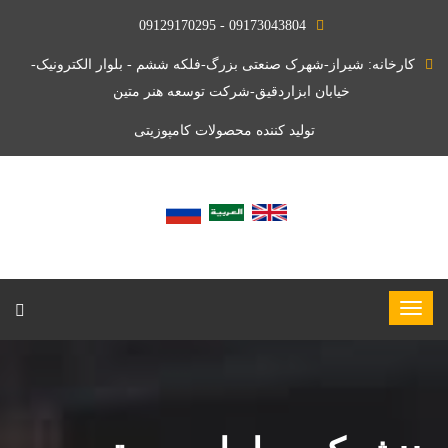
09173043804 - 09129170295
کارخانه: شیراز-شهرک صنعتی بزرگ-فلکه ششم - بلوار الکترونیک-
خیابان ابزاردقیق-شرکت توسعه هنر متین
تولید کننده محصولات کامپوزیتی