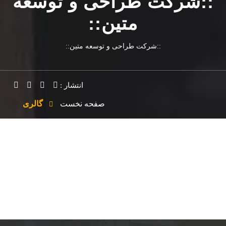
::شرکت طراحی و توسعه
متین::
::شرکت طراحی و توسعه متین::
انتشار :
صفحه نخست
گالری