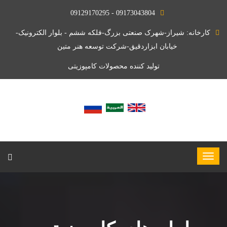
09173043804 - 09129170295
کارخانه: شیراز-شهرک صنعتی بزرگ-فلکه ششم - بلوار الکترونیک-
خیابان ابزاردقیق-شرکت توسعه هنر متین
تولید کننده محصولات کامپوزیتی