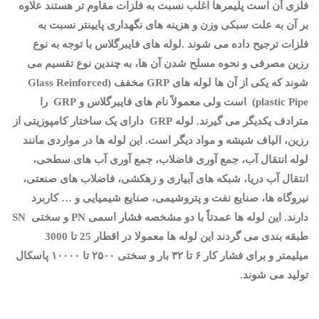
فلزی آن است پلیمرها اغلب نسبت به فلزات مقاوم تر هستند علاوه
بر آن به علت سبکی وزن و هزینه های نگهداری پایینتر نسبت به
فلزات ترجیح داده می شوند .
لوله های فایبرگلاس
با توجه به نوع
رزین مصرفی و نحوه مسلح شدن آن ها، به چندین نوع تقسیم می
شوند که یکی از آن ها
لوله های
GRP
مخفف
(Glass Reinforced
plastic Pipe)
است ولی معمولاً نام های فایبرگلاس و
GRP
را
مترادف یکدیگر می گیرند. لوله
GRP
دارای یک ساختار کامپوزیتی از
رزین، الیاف شیشه و مواد دیگر است
.
این لوله ها
در مواردی مانند
لوله انتقال آب، جمع آوری فاضلاب، جمع آوری آب های سطحی،
انتقال آب دریا، شبکه های آبیاری و زهکشی، فاضلاب های صنعتی،
نیروگاه ها، صنایع نفت و پتروشیمی، صنایع شیمیایی و
…
کاربرد
دارند
.
این لوله ها
عمدتاً با دو مشخصه فشار اسمی
PN
و سختی
SN
طبقه بندی می گردند این لوله ها معمولا در اقطار 25 تا 3000
میلیمتر و برای فشار کار ۶ تا ۳۲ بار و سختی ۲۵۰۰ تا ۱۰۰۰۰ پاسکال
تولید می شوند.