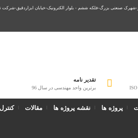
ز-شهرک صنعتی بزرگ-فلکه ششم - بلوار الکترونیک-خیابان ابزاردقیق-شرکت ت
تقدیر نامه
ISO
برترین واحد مهندسی در سال 96
ت
پروژه ها
نقشه پروژه ها
مقالات
کنترل