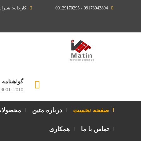
09173043804 - 09129170295
کارخانه: شیرا
گواهینامه
 9001: 2010
صفحه نخست
درباره متین
محصولا
تماس با ما
همکاری