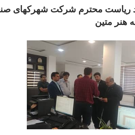
د ریاست محترم شرکت شهرکهای صن
 هنر متین