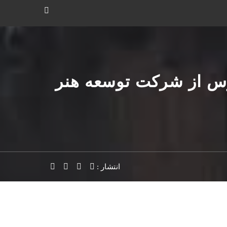
س از شرکت توسعه هنر
انتشار :