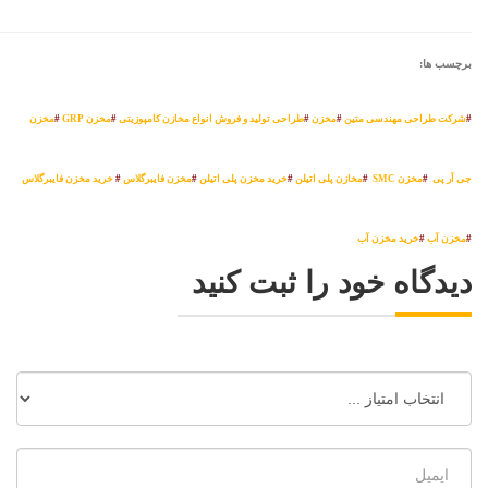
برچسب ها:
#
شرکت طراحی مهندسی متین
#
مخزن
#
طراحی تولید و فروش انواع مخازن کامپوزیتی
#
مخزن GRP
#
مخزن
جی آر پی
#
مخزن SMC
#
مخازن پلی اتیلن
#
خرید مخزن پلی اتیلن
#
مخزن فایبرگلاس
#
خرید مخزن فایبرگلاس
#
مخزن آب
#
خرید مخزن آب
دیدگاه خود را ثبت کنید