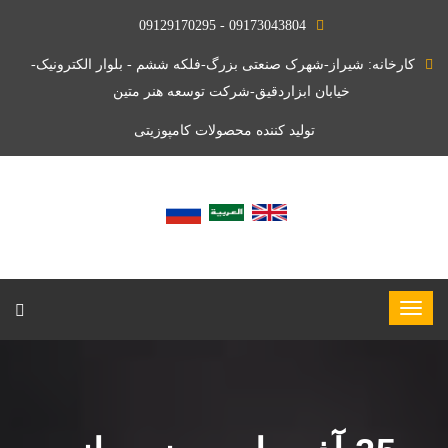
09173043804 - 09129170295
کارخانه: شیراز-شهرک صنعتی بزرگ-فلکه ششم - بلوار الکترونیک-
خیابان ابزاردقیق-شرکت توسعه هنر متین
تولید کننده محصولات کامپوزیتی