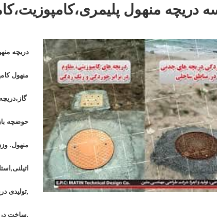
ه دریچه منهول پلیمری،کامپوزیت،کام
دریچه منهو
منهول کامپ
گاز،دریچه
حوضچه بازد
منهول. وزن
اتیلنی,است
,تولیدی در
,ساخت دری