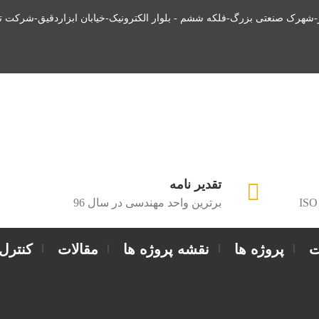
ز-شهرک صنعتی بزرگ-فلکه ششم - بلوار الکترونیک-خیابان ابزاردقیق-شرکت ت
تقدیر نامه
ISO
برترین واحد مهندسی در سال 96
ت
پروژه ها
نقشه پروژه ها
مقالات
کنترل