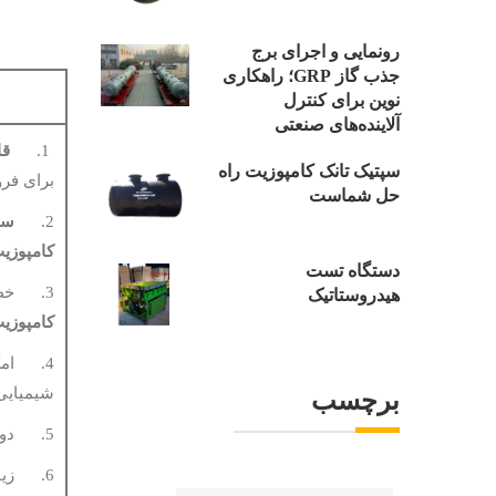
رونمایی و اجرای برج
جذب گاز GRP؛ راهکاری
نوین برای کنترل
آلاینده‌های صنعتی
1.
قا
سپتیک تانک کامپوزیت راه
برای فر
حل شماست
2.
سب
کامپوزی
دستگاه تست
3. خطر آسیب دیدگی بسیار کم به دلیل وزن کم
هیدروستاتیک
کامپوزی
4. امکان زنگ زدگی
شیمیایی،
برچسب
5. دوام بیشتر
6. زیبایی