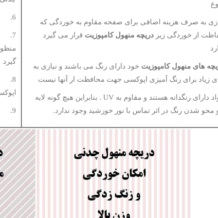
وع
6. عدم زیبایی دریچه منهول چدنی
زی به صرف هزینه اضافی برای صفحه مقاوم به خوردگی که
ظت از خوردگی زیر
دریچه منهول کامپوزیت
قرار می گیرد
7. ن
رد
منظور
گیرد
یچه های منهول کامپوزیت
خود دارای رنگ می باشند و نیازی به
ی زیاد برای رنگ آمیزی اپوکسی جهت محافظت ار آنها نیست
8. پ
اپوکس
9. مواد دارای رنگدانه هستند و مقاوم به UV . بنابراین هیچ گونه لایه
 محو شدن رنگ در اثر تماس با نور خورشید وجود ندارد.
9. پوسته شدن رنگ اپوکسی بعد از یک دوره زمانی