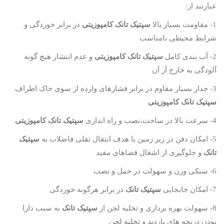
عبارتند از:
1- مقاومت بسیار بالا
سپتیک تانک کامپوزیتی
در برابر خوردگی و
شرایط محیطی نامناسب
2- آب بندی کامل
سپتیک تانک کامپوزیتی
و عدم انتشار هیچ گونه
آلودگی به خارج آز آن
3- جدار بسیار مقاوم در برابر فشارهای وارده از سوی خاک اطراف
سپتیک تانک کامپوزیتی
4- سرعت بالا در ساخت،نصب و راه اندازی
سپتیک تانک کامپوزیتی
5- امکان دفن در زیر زمین با هدف انتقال ثقلی فاضلاب به
سپتیک
تانک
و جلوگیری از اشغال فضاهای مفید
6- سبکی وزن و سهولت در حمل و نصب
7- امکان جابجایی
سپتیک تانک
در برابر هرگونه خوردگی
8- سهولت بهره برداری و تخلیه لجن از
سپتیک تانک
به سبب دارا
بودن دریچه های بازدید و تخلیه لجن