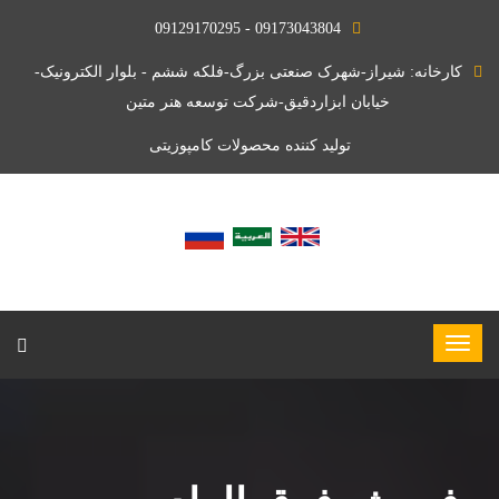
09173043804 - 09129170295
کارخانه: شیراز-شهرک صنعتی بزرگ-فلکه ششم - بلوار الکترونیک-
خیابان ابزاردقیق-شرکت توسعه هنر متین
تولید کننده محصولات کامپوزیتی