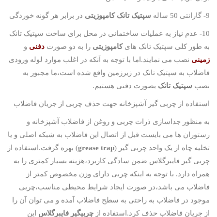
9- گارانتی 50 ساله
سپتیک تانک کامپوزیتی
در برابر هر گونه خوردگی
10- عدم نیاز به عملیات ساختمانی در محل برای ساخت سپتیک تانک
به طور کلی سپتیک تانک های
کامپوزیتی
را به دو صورت
دفنی
و
زمینی
نصب می نمایند.اما با توجه به آنکه در اغلب موارد لوله ورودی
فاضلاب به سپتیک تانک در زیرزمین واقع شده است،ما مجبور به
نصب
سپتیک تانک
بصورت دفنی هستیم.
استفاده از چربی گیر آشپزخانه جهت حذف چربی از جریان فاضلاب
به منظور جداسازی ذرات چربی و روغن از فاضلاب آشپزخانه و
رستوران ها می بایست قبل از اتصال این فاضلاب به شبکه اصلی و یا
تخلیه چاه از یک واحد چربی گیر (
grease trap
) بهره گرفت.استفاده از
چربی گیر فایبرگلاس ضمن سادگی کاربرد،هزینه بسیار کمتری را به
همراه دارد. با توجه به اینکه چربی دارای وزن مخصوص کمتر از
فاضلاب می باشد،در صورت ایجاد شرایط محیطی مناسب،چربی
موجود در فاضلاب به راحتی به سطح فاضلاب آمده و می توان آن را
از جریان فاضلاب حذف کرد.استفاده از
چربیگیر فایبرگلاس
این