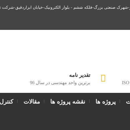
ز-شهرک صنعتی بزرگ-فلکه ششم - بلوار الکترونیک-خیابان ابزاردقیق-شرکت ت
تقدیر نامه
ISO
برترین واحد مهندسی در سال 96
ت
پروژه ها
نقشه پروژه ها
مقالات
کنترل