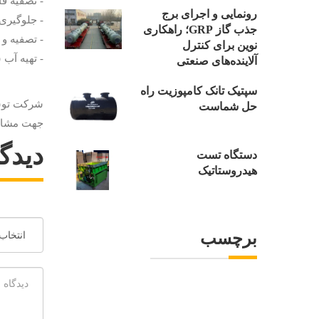
- تصفیه ف
رونمایی و اجرای برج
- جلوگیری
جذب گاز GRP؛ راهکاری
- تصفیه و 
نوین برای کنترل
- تهیه آب 
آلاینده‌های صنعتی
سپتیک تانک کامپوزیت راه
شرکت توسعه
حل شماست
جهت مشاور
دیدگا
دستگاه تست
هیدروستاتیک
برچسب