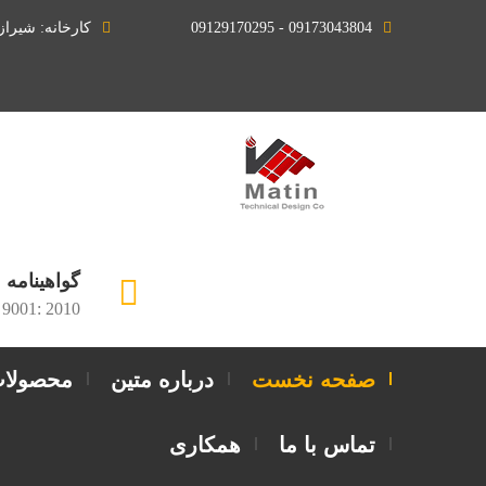
09173043804 - 09129170295
کارخانه: شیرا
گواهینامه
 9001: 2010
صفحه نخست
درباره متین
محصولا
تماس با ما
همکاری