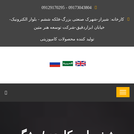
09173043804 - 09129170295
کارخانه: شیراز-شهرک صنعتی بزرگ-فلکه ششم - بلوار الکترونیک-
خیابان ابزاردقیق-شرکت توسعه هنر متین
تولید کننده محصولات کامپوزیتی