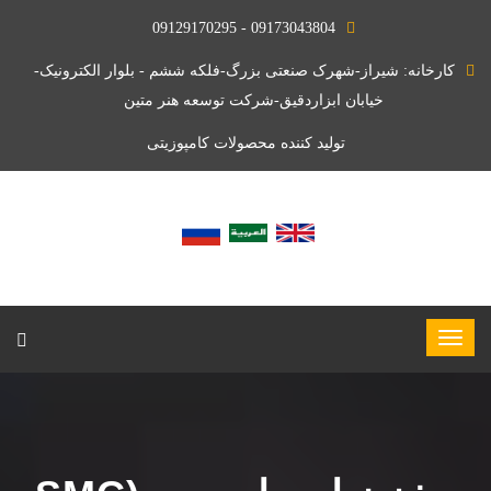
09173043804 - 09129170295
کارخانه: شیراز-شهرک صنعتی بزرگ-فلکه ششم - بلوار الکترونیک-
خیابان ابزاردقیق-شرکت توسعه هنر متین
تولید کننده محصولات کامپوزیتی