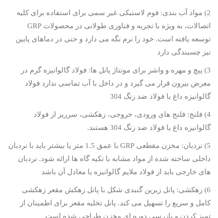
2) مواد آب بندی: فوم لاستیکی غیر سمی برای استفاده برای کلیه
اتصالات، به ویژه با تجربه و فناوری طولانی در محصولات
GRP
توسعه یافته است. خود را نرم نگه می دارد و حتی در دماهای پایین
نیز چسبندگی دارد
3) پیچ و مهره و واشر برای مونتاژ پانل ها: فولاد گالوانیزه گرم در
معرض بیرون قرار می گیرد و در داخل با آب تماسی ندارد فولاد
گالوانیزه داغ یا فولاد ضد زنگ 304
4) فلنج: فلنج های ورودی، خروجی، زهکشی، سرریز از فولاد
گالوانیزه داغ یا فولاد ضد زنگ 304 هستند.
5) نردبان: مخزن مقطعی
GRP
با عمق 1.5 متر یا بیشتر باید با نردبان
داخلی ساخته شده از مواد مشابه با تکیه گاه ها ارائه شود. نردبان
های خارجی باید از فولاد ملایم گالوانیزه یا معادل آن باشد
6) زهکشی: پانل زیرین گنبدی شکل با پانل زهکش مقعر زهکشی
کامل و سریع را تسهیل می کند. پانل تخلیه مقعر برای اطمینان از
تمیز کردن و بازرسی دوره ای مخزن طراحی شده است