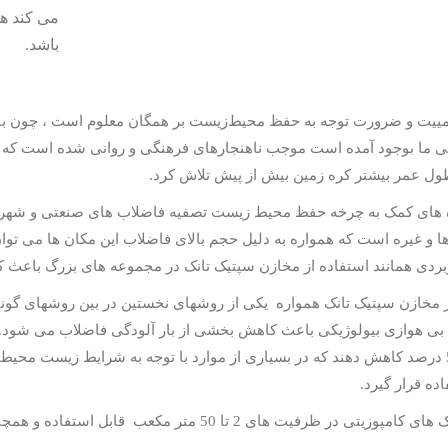
می کند هم
باشد.
مییت و ضرورت توجه به حفظ محیط‌زیست بر همگان معلوم است ، چون با ت
 ما بوجود آمده است موجب ناهنجارهای فرهنگی و روانی شده است که ب
ل عمر بیشتر کره زمین بیش از پیش تلاش کرد.
ه های کمک به چرخه حفظ محیط زیست تصفیه فاضلاب های صنعتی و شهری 
ا و غیره است که همواره به دلیل حجم بالای فاضلاب این مکان ها می تو
ربردی همانند استفاده از مخازن سپتیک تانک در مجموعه های بزرگ باعث
ز مخازن سپتیک تانک همواره یکی از روشهای نخستین در بین روشهای گونا
 بی هوازی بیولوژیکی باعث کاهش بخشی از بار آلودگی فاضلاب می شود. م
بیش از 50 درصد کاهش دهند که در بسیاری از موارد با توجه به شرایط زیست 
ده قرار گیرد.
ظرفیت های 2 تا 50 متر مکعب قابل استفاده و همچنین شکل آنها بصورت استوانه افقی و مکعبی می باشد.