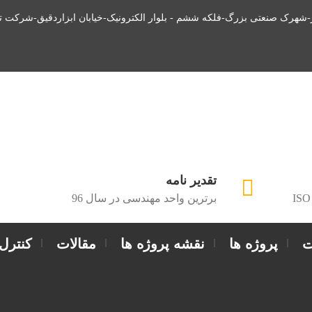
ز-شهرک صنعتی بزرگ-فلکه ششم - بلوار الکترونیک-خیابان ابزاردقیق-شرکت ت
تقدیر نامه
ISO
برترین واحد مهندسی در سال 96
ت
پروژه ها
نقشه پروژه ها
مقالات
کنترل