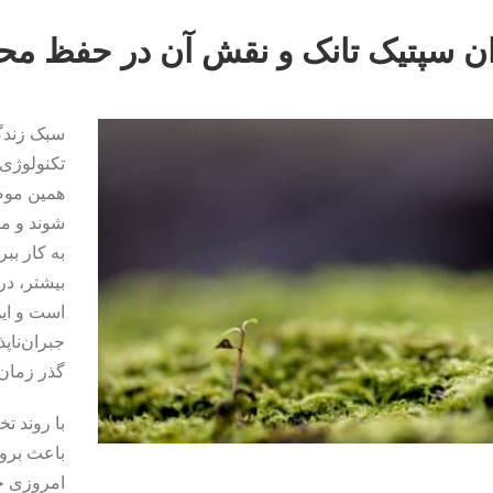
ن سپتیک تانک و نقش آن در حفظ م
سبک زندگ
تکنولوژی
همین موضو
شوند و مص
به کار بب
بیشتر، در
است و این
جبران‌ناپ
گذر زمان
با روند ت
باعث برو
امروزی حر