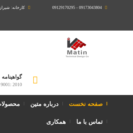
09173043804 - 09129170295
کارخانه: شیرا
گواهینامه
 9001: 2010
صفحه نخست
درباره متین
محصولا
تماس با ما
همکاری