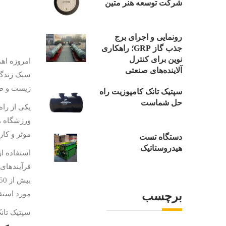
شرکت توسعه هنر متین
رونمایی و اجرای برج
جذب گاز GRP؛ راهکاری
نوین برای کنترل
امروزه اه
آلاینده‌های صنعتی
سبک زندگی
زیست و طو
سپتیک تانک کامپوزیت راه
حل شماست
یکی از را
ورزشگاه ه
موثر و کا
دستگاه تست
هیدروستاتیک
استفاده ا
فرآیندهای
برچسب
مورد استفا
سپتیک تانک های کامپوزیتی در 