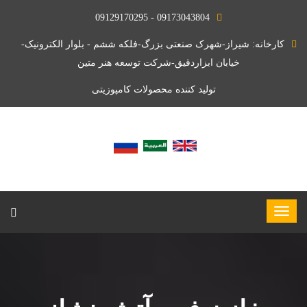
09173043804 - 09129170295
کارخانه: شیراز-شهرک صنعتی بزرگ-فلکه ششم - بلوار الکترونیک-
خیابان ابزاردقیق-شرکت توسعه هنر متین
تولید کننده محصولات کامپوزیتی