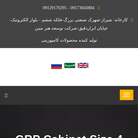
09173043804 - 09129170295
کارخانه: شیراز-شهرک صنعتی بزرگ-فلکه ششم - بلوار الکترونیک-
خیابان ابزاردقیق-شرکت توسعه هنر متین
تولید کننده محصولات کامپوزیتی