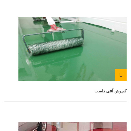
کفپوش آنتی داست