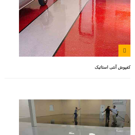
کفپوش آنتی استاتیک