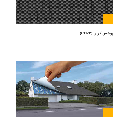
پوشش کربن (CFRP)