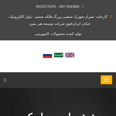
09173043804 - 09129170295
کارخانه: شیراز-شهرک صنعتی بزرگ-فلکه ششم - بلوار الکترونیک-
خیابان ابزاردقیق-شرکت توسعه هنر متین
تولید کننده محصولات کامپوزیتی