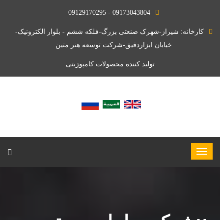
09173043804 - 09129170295
کارخانه: شیراز-شهرک صنعتی بزرگ-فلکه ششم - بلوار الکترونیک-
خیابان ابزاردقیق-شرکت توسعه هنر متین
تولید کننده محصولات کامپوزیتی